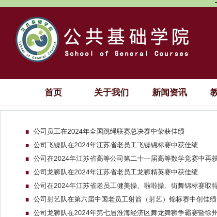
首页
关于我们
新闻资讯
公司员工在2024年全国跳绳联赛总决赛中荣获佳绩
公司飞镖队在2024年江苏省老员工飞镖锦标赛中获佳绩
公司在2024年江苏省高等公司第二十一届高等数学竞赛中再
公司龙狮队在2024年江苏省老员工龙狮精英赛中获佳绩
公司在2024年江苏省老员工健美操、啦啦操、街舞锦标赛取
公司射艺队在第六届中国老员工射箭（射艺）锦标赛中创佳绩
公司龙狮队在2024年第七届淮海经济区舞龙舞狮争霸赛暨徐州市