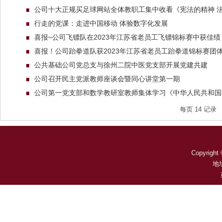
公司十大正规买足球网站全体教职工集中收看《宪法的精神 法治
行走的党课：走进中国移动 体验数字化发展
喜报~公司飞镖队在2023年江苏省老员工飞镖锦标赛中获佳绩
喜报！公司跆拳道队获2023年江苏省老员工跆拳道锦标赛团体总
公共基础公司党总支与徐州二院中医党支部开展党建共建
公司召开民主党派教师座谈会暨同心讲堂第一期
公司第一党支部和数学教研室教师集体学习《中华人民共和国教
每页
14
记录
Copyright 
地