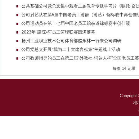
公共基础公司党总支集中观看主题教育专题学习片《嘱托·奋
公司射艺队在第5届中国老员工射箭（射艺）锦标赛中再创佳
公司运动员在第十七届中国老员工跆拳道锦标赛中创佳绩
2023年“建院杯”员工篮球联赛圆满落幕
扬州工业职业技术公司体育部赵永林一行来公司调研
公司党总支开展“我为二十大建言献策”主题线上活动
公司教师指导的员工在第二届“外教社·词达人杯”全国老员工英语
每页
14
记录
Copyright 
地