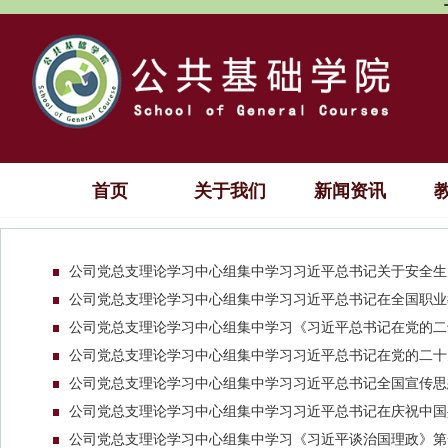
首页
关于我们
新闻资讯
公司党总支理论学习中心组集中学习习近平总书记关于安全生产
公司党总支理论学习中心组集中学习习近平总书记在全国职业教
公司党总支理论学习中心组集中学习《习近平总书记在党的二十
公司党总支理论学习中心组集中学习习近平总书记在党的二十大
公司党总支理论学习中心组集中学习习近平总书记全国宣传思想
公司党总支理论学习中心组集中学习习近平总书记在庆祝中国共
公司党总支理论学习中心组集中学习《习近平谈治国理政》第一