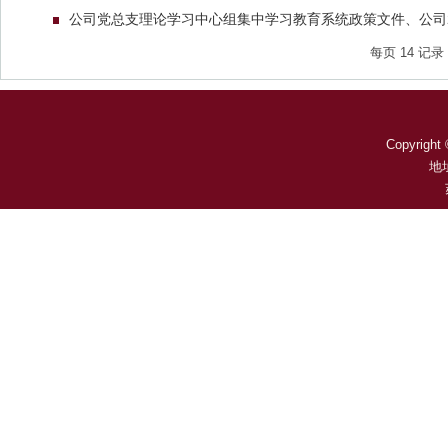
公司党总支理论学习中心组集中学习教育系统政策文件、公司202
每页
14
记录
Copyright 
地