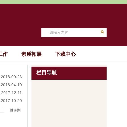
工作
素质拓展
下载中心
栏目导航
2018-09-26
2018-04-10
2017-12-11
2017-10-20
跳转到