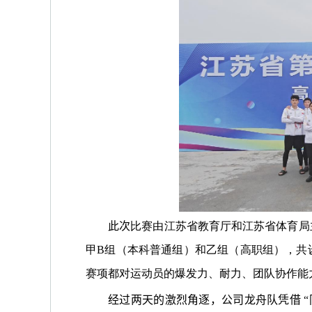
此次
比赛由江苏省教育厅和江苏省体育局
甲
B
组（本科普通组）和乙组（高职组），共
赛项都对运动员的爆发力、耐力、团队协作能
经过两天的激烈角逐，公司龙舟队凭借 