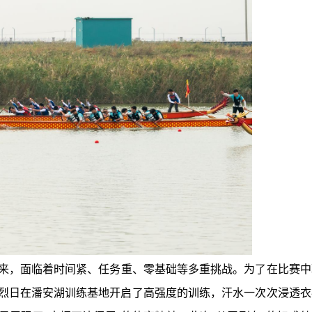
来，面临着时间紧、任务重、零基础等多重挑战。为了在比赛中
烈日在潘安湖训练基地开启了高强度的训练，汗水一次次浸透衣