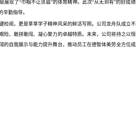
展现了“巾帼不让须眉”的体育精神。此次“从无到有”的好成
的辛勤指导。
键检阅，更是莘莘学子精神风采的鲜活写照。公司龙舟队成立不
艰险、敢拼敢闯、凝心聚力的卓越特质。未来，公司将持之以恒
阔的自我展示与能力提升舞台，推动员工在德智体美劳全方位成