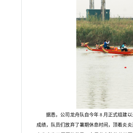
据悉，公司龙舟队自今年
8
月正式组建以
成绩，队员们放弃了暑期休息时间，顶着炎炎