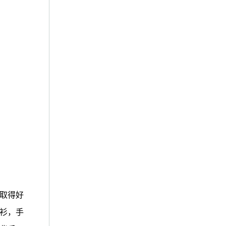
取得好
衫，手