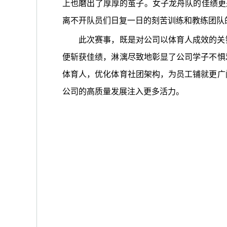
上也磨出了厚厚的茧子。女子龙舟队的佳绩更是
离不开队员们日复一日的刻苦训练和教练团队
此次赛事，既是对公司以体育人成效的关
便斩获佳绩，淋漓尽致地彰显了公司学子不惧
体育人，优化体育社团架构，为员工铺就更广
公司的高质量发展注入更多活力。