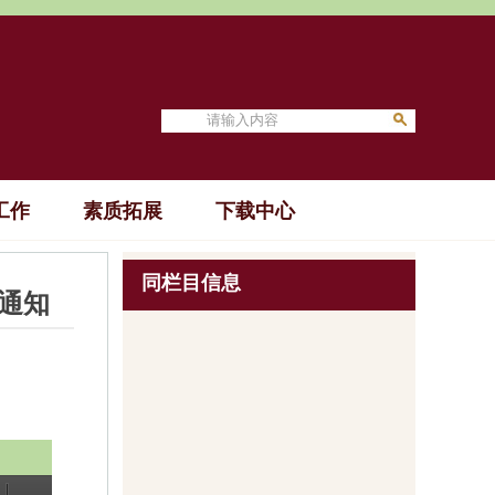
工作
素质拓展
下载中心
同栏目信息
通知