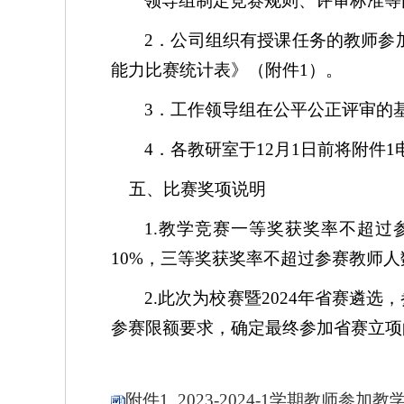
领导组制定竞赛规则、评审标准等
2
．公司组织有授课任务的教师参
能力比赛统计表》（附件
1
）。
3
．
工作领导组
在公平公正评审的
4
．各教研室于
12
月
1
日前
将附件
1
五、比赛奖项说明
1.
教学竞赛一等奖获奖率不超过
10%
，三等奖获奖率不超过参赛教师人
2.
此次为校赛暨
2024
年省赛遴选，
参赛限额要求，确定最终参加省赛立项
附件1 2023-2024-1学期教师参加教