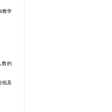
加教学
人数的
分组及