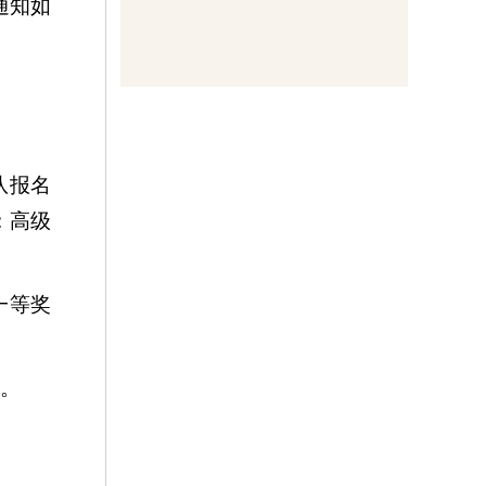
通知如
队报名
：高级
一等奖
。