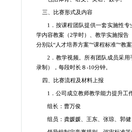
三、比赛形式及内容
1
．按课程团队提供一套实施性专
学内容教案（
2
学时）、教学实施报告
分别以
“
人才培养方案
”“
课程标准
”“
教案
2
．教学视频。所有团队成员采用
录制），每段时长８
-10
分钟。
四、比赛流程及材料上报
1
．公司成立教师教学能力提升工
组长：曹万俊
组员：龚媛媛、王东、张琼、郭健