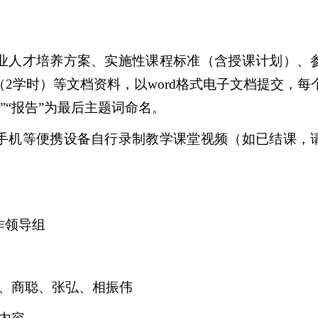
业人才培养方案、实施性课程标准（含授课计划）、
（
2
学时）等文档资料，以
word
格式电子文档提交，每
”“
报告
”
为最后主题词命名。
手机等便携设备自行录制教学课堂视频（如已结课，
作领导组
、商聪、张弘、相振伟