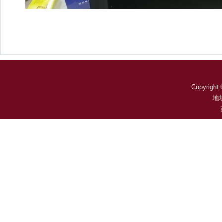
Copyright 
地