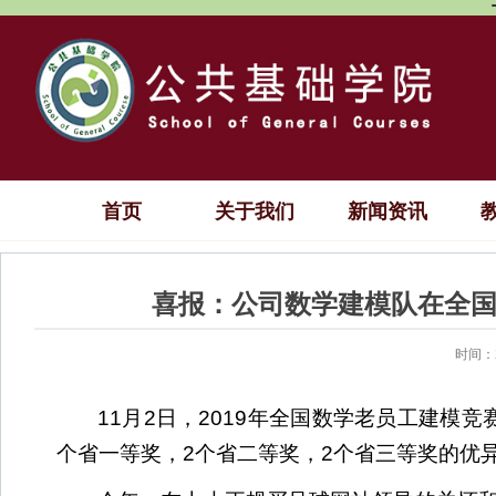
首页
关于我们
新闻资讯
喜报：公司数学建模队在全
时间：2
11
月
2
日，
2019
年全国数学老员工建模竞
个省一等奖，
2
个省二等奖，
2
个省三等奖的优