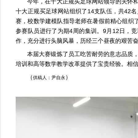
今年，在十大正规买足球网站领导的关怀
十大正规买足球网站组织了
14
支队伍，共
42
名
赛，校数学建模队指导老师在暑假前精心组织
参赛队员进行了为期
4
周的集训。
9
月
12
日，竞
作，充分进行头脑风暴，历经三个昼夜的艰苦
本届大赛锻炼了员工吃苦耐劳的意志品质
培训和高等数学教学改革提供了宝贵经验。相
（
）
供稿人：尹自永