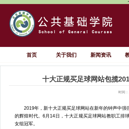
首页
关于我们
新闻资讯
十大正规买足球网站包揽20
时间：2
2019
年，新十大正规买足球网站在新年的钟声中强
的辉煌时代。
6
月
14
日，十大正规买足球网站教职工排
女组冠军。